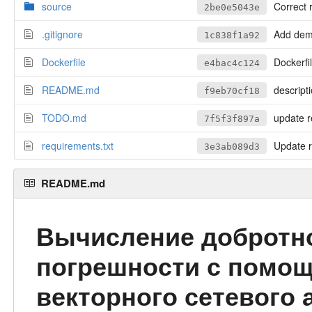
source
Correct r
2be0e5043e
.gitignore
Add dem
1c838f1a92
Dockerfile
Dockerfil
e4bac4c124
README.md
descript
f9eb70cf18
TODO.md
update r
7f5f3f897a
requirements.txt
Update r
3e3ab089d3
README.md
Вычисление добротно
погрешности с помощ
векторного сетевого 