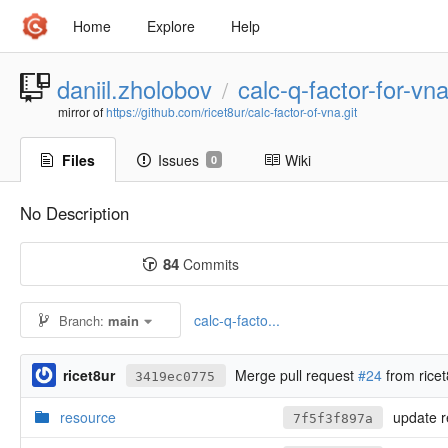
Home
Explore
Help
daniil.zholobov
calc-q-factor-for-vn
/
mirror of
https://github.com/ricet8ur/calc-factor-of-vna.git
Files
Issues
Wiki
0
No Description
84
Commits
calc-q-facto...
Branch:
main
ricet8ur
Merge pull request
#24
from rice
3419ec0775
resource
update r
7f5f3f897a